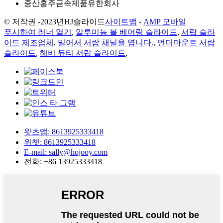
중산홍주금속제품유한회사
© 저작권 -
2023년
HJ슬라이드
사이트맵
-
AMP 모바일
푸시하여 러너 열기
,
알루미늄 볼 베어링 슬라이드
,
서랍 슬라
이드 제조업체
,
밀어서 서랍 채널을 엽니다.
,
언더마운트 서랍
슬라이드
,
헤비 듀티 서랍 슬라이드
,
왓츠앱: 8613925333418
위챗: 8613925333418
E-mail: sally@hojooy.com
전화: +86 13925333418