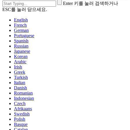
Enter 키를 눌러 검색하거나
ESC를 눌러 닫으세요.
English
French
German
Portuguese
Spanish
Russian
Japanese
Korean
Arabic
Irish
Greek
Turkish
Italian
Danish
Romanian
Indonesian
Czech
Afrikaans
Swedish
Polish
Basque
Catalan