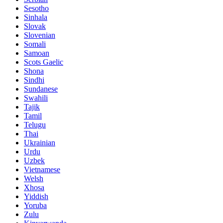
Sesotho
Sinhala
Slovak
Slovenian
Somali
Samoan
Scots Gaelic
Shona
Sindhi
Sundanese
Swahili
Tajik
Tamil
Telugu
Thai
Ukrainian
Urdu
Uzbek
Vietnamese
Welsh
Xhosa
Yiddish
Yoruba
Zulu