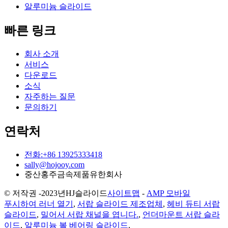
알루미늄 슬라이드
빠른 링크
회사 소개
서비스
다운로드
소식
자주하는 질문
문의하기
연락처
전화:+86 13925333418
sally@hojooy.com
중산홍주금속제품유한회사
© 저작권 -
2023년
HJ슬라이드
사이트맵
-
AMP 모바일
푸시하여 러너 열기
,
서랍 슬라이드 제조업체
,
헤비 듀티 서랍
슬라이드
,
밀어서 서랍 채널을 엽니다.
,
언더마운트 서랍 슬라
이드
,
알루미늄 볼 베어링 슬라이드
,